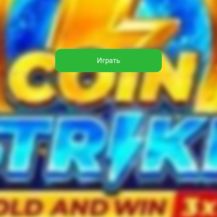
Играть