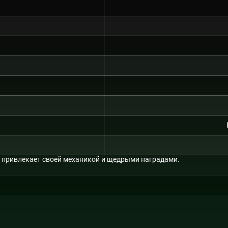
 привлекает своей механикой и щедрыми наградами.