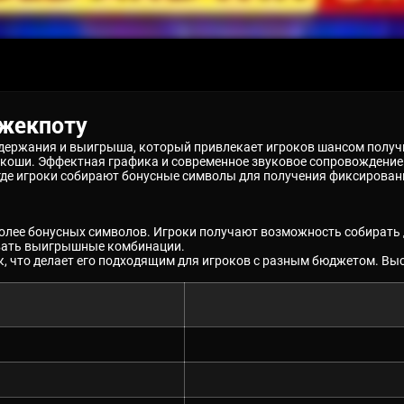
 джекпоту
удержания и выигрыша, который привлекает игроков шансом полу
скоши. Эффектная графика и современное звуковое сопровождени
 где игроки собирают бонусные символы для получения фиксирован
 более бонусных символов. Игроки получают возможность собират
овать выигрышные комбинации.
к, что делает его подходящим для игроков с разным бюджетом. Вы