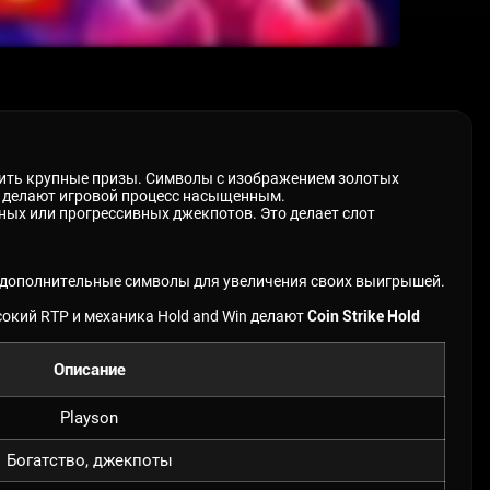
чить крупные призы. Символы с изображением золотых
е делают игровой процесс насыщенным.
ных или прогрессивных джекпотов. Это делает слот
ь дополнительные символы для увеличения своих выигрышей.
сокий RTP и механика Hold and Win делают
Coin Strike Hold
Описание
Playson
Богатство, джекпоты