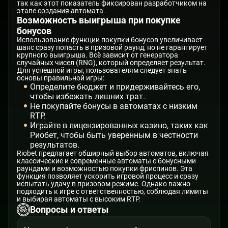
так как этот показатель фиксирован разработчиком на
этапе создания автомата.
Возможность выигрыша при покупке
бонусов
Использование функции покупки бонусов увеличивает
шанс сразу попасть в призовой раунд, но не гарантирует
крупного выигрыша. Всё зависит от генератора
случайных чисел (RNG), который определяет результат.
Для успешной игры, пользователям следует знать
основы правильной игры:
Определите бюджет и придерживайтесь его,
чтобы избежать лишних трат.
Не покупайте бонусы в автоматах с низким
RTP.
Играйте в лицензированных казино, таких как
Риобет, чтобы быть уверенным в честности
результатов.
Riobet предлагает обширный выбор автоматов, включая
классические и современные автоматы с бонусными
раундами и возможностью покупки фриспинов. Эта
функция позволяет ускорить игровой процесс и сразу
испытать удачу в призовом режиме. Однако важно
подходить к игре с ответственностью, соблюдая лимиты
и выбирая автоматы с высоким RTP.
Вопросы и ответы