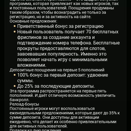
программа, которая привлекает как новых игроков, так
и постоянных пользователей. Поощрения продуманы
таким образом, чтобы вознаградить не только за
регистрацию, но и за активность на сайте.
Основные предложения:
Приветственный бонус за регистрацию
Новый пользователь получает 70 бесплатных
фриспинов за создание аккаунта и
подтверждение номера телефона. Бесплатные
прокруты предоставляются для слотов,
завоевавших популярность. Именно это
позволяет начать игру с минимальными
вложениями.
Депозитные поощрения на первые 5 пополнений
100% бонус за первый депозит: удвоение
суммы.
До 25% за последующие депозиты.
Эта программа распространяется на первые пять
пополнений. И даёт отличную возможность увеличить
банкролл.
Релоад-бонусы
Постоянные игроки могут воспользоваться
еженедельными предложениями, которые дают до 35% к
сумме депозита. Они доступны для активации
ежедневно, что делает их особенно привлекательными
для активных пользователей.
Подарки ко дню рождения