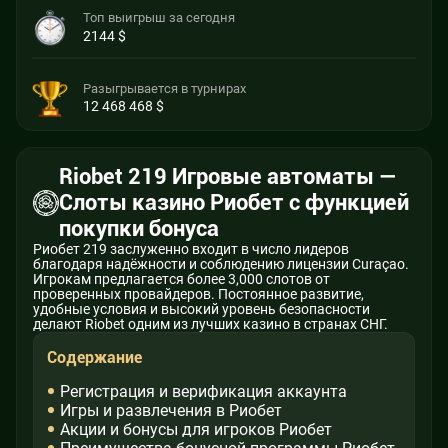
Топ выигрыш за сегодня
2144 $
Разыгрывается в турнирах
12 468 468 $
Riobet 219 Игровые автоматы —
Слоты казино Риобет с функцией
покупки бонуса
Риобет 219 заслуженно входит в число лидеров
благодаря надёжности и соблюдению лицензии Curaçao.
Игрокам предлагается более 3,000 слотов от
проверенных провайдеров. Постоянное развитие,
удобные условия и высокий уровень безопасности
делают Riobet одним из лучших казино в странах СНГ.
Регистрация и верификация аккаунта
Игры и развлечения в Риобет
Акции и бонусы для игроков Риобет