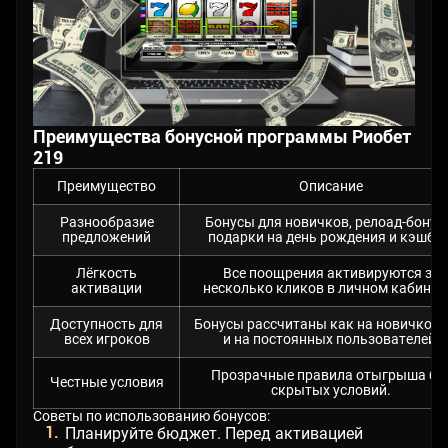
Преимущества бонусной программы Риобет
219
Преимущество
Описание
Разнообразие
Бонусы для новичков, релоад-бонус
предложений
подарки на день рождения и кэшбэк
Лёгкость
Все поощрения активируются за
активации
несколько кликов в личном кабинет
Доступность для
Бонусы рассчитаны как на новичков, 
всех игроков
и на постоянных пользователей.
Прозрачные правила отыгрыша бе
Честные условия
скрытых условий.
Советы по использованию бонусов:
Планируйте бюджет. Перед активацией