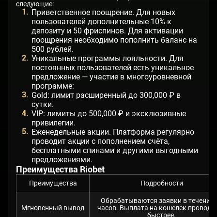
следующие:
Приветственное поощрение. Для новых
пользователей дополнительные 10% к
депозиту и 50 фриспинов. Для активации
поощрения необходимо пополнить баланс на
500 рублей.
Уникальные программы лояльности. Для
постоянных пользователей есть уникальное
предложение — участие в многоуровневной
программе:
Gold: лимит расширенный до 300,000 ₽ в
сутки.
VIP: лимиты до 500,000 ₽ и эксклюзивные
привилегии.
Еженедельные акции. Платформа регулярно
проводит акции с пополнением счёта,
бесплатными спинами и другими выгодными
предложениями.
Преимущества Riobet
Преимущества
Подробности
Обрабатываются заявки в течение 
Мгновенный вывод
часов. Выплата на кошелек проводи
быстрее.