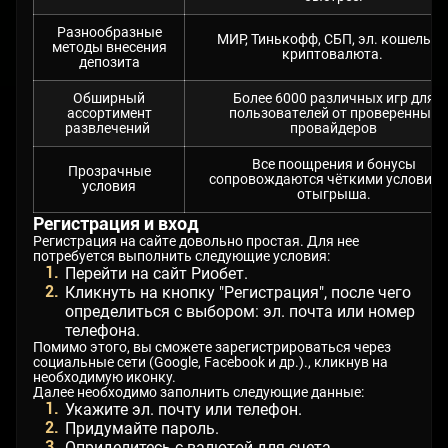
Разнообразные
МИР, Тинькофф, СБП, эл. кошельки
методы внесения
криптовалюта.
депозита
Обширный
Более 6000 различных игр для
ассортимент
пользователей от проверенных
развлечений
провайдеров
Все поощрения и бонусы
Прозрачные
сопровождаются чёткими условия
условия
отыгрыша.
Регистрация и вход
Регистрация на сайте довольно простая. Для нее
потребуется выполнить следующие условия:
Перейти на сайт Риобет.
Кликнуть на кнопку "Регистрация", после чего
определиться с выбором: эл. почта или номер
телефона.
Помимо этого, вы сможете зарегистрироваться через
социальные сети (Google, Facebook и др.)., кликнув на
необходимую иконку.
Далее необходимо заполнить следующие данные:
Укажите эл. почту или телефон.
Придумайте пароль.
Оприделитесь с валютой для счета.