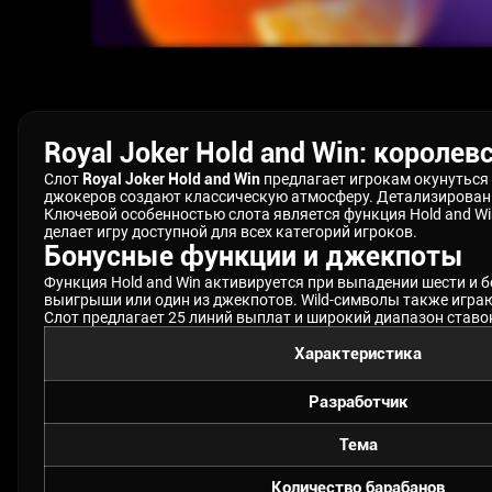
Royal Joker Hold and Win: королев
Слот
Royal Joker Hold and Win
предлагает игрокам окунуться 
джокеров создают классическую атмосферу. Детализированн
Ключевой особенностью слота является функция Hold and W
делает игру доступной для всех категорий игроков.
Бонусные функции и джекпоты
Функция Hold and Win активируется при выпадении шести и 
выигрыши или один из джекпотов. Wild-символы также игр
Слот предлагает 25 линий выплат и широкий диапазон став
Характеристика
Разработчик
Тема
Количество барабанов