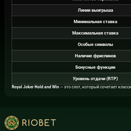
Линии выигрыша
Минимальная ставка
Максимальная ставка
Особые символы
Наличие фриспинов
Бонусные функции
Уровень отдачи (RTP)
Royal Joker Hold and Win
— это слот, который сочетает клас