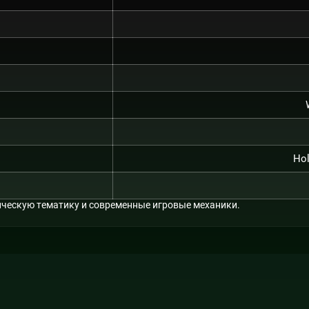
Hol
сическую тематику и современные игровые механики.