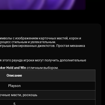
Символы с изображением карточных мастей, корон и
процесс стильным и увлекательным.
выигрыша фиксированных джекпотов. Простая механика
мя этого раунда игроки могут получить дополнительные
oker Hold and Win
отличным выбором.
Описание
Playson
очные масти, роскошь
5