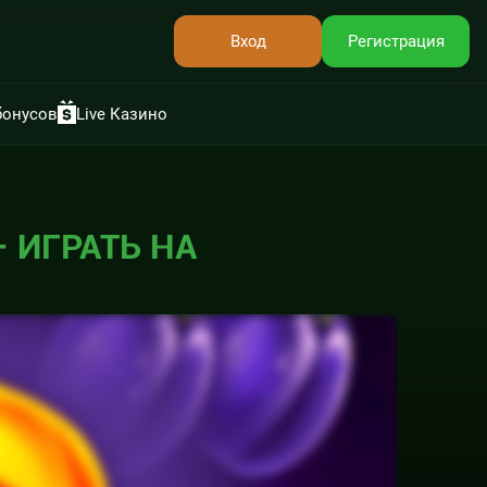
Вход
Регистрация
бонусов
Live Казино
— ИГРАТЬ НА